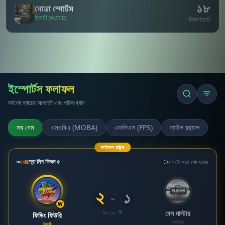
১৮
নোভা স্পোর্টস
বিজয়ী (WWCD)
কিল পয়েন্ট
ইস্পোর্টস ফলাফল
সর্বশেষ ম্যাচের আপডেট এবং পরিসংখ্যান
সব গেম
এমওবিএ (MOBA)
এফপিএস (FPS)
ব্যাটল রয়্যাল
ফাইনাল রাউন্ড
প্রো লিগ সিজন ৫
২ ঘণ্টা আগে শেষ হয়েছে
২
-
১
W
বেস মাস্টার
৪০:১২ মি
ফিডিং ফিউরি
পরাজিত
বিজয়ী