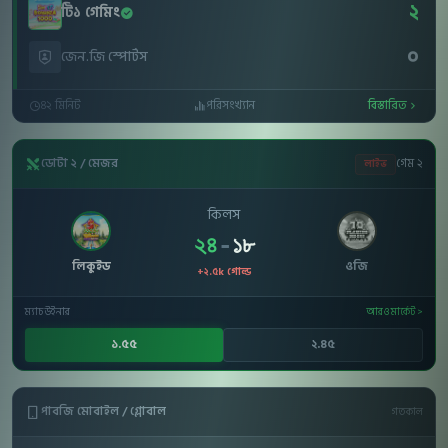
২
টি১ গেমিং
০
জেন.জি স্পোর্টস
৪২ মিনিট
পরিসংখ্যান
বিস্তারিত
ডোটা ২ / মেজর
গেম ২
লাইভ
কিলস
২৪
-
১৮
লিকুইড
ওজি
+২.৫k গোল্ড
ম্যাচ উইনার
আরও মার্কেট >
১.৫৫
২.৪৫
পাবজি মোবাইল / গ্লোবাল
গতকাল