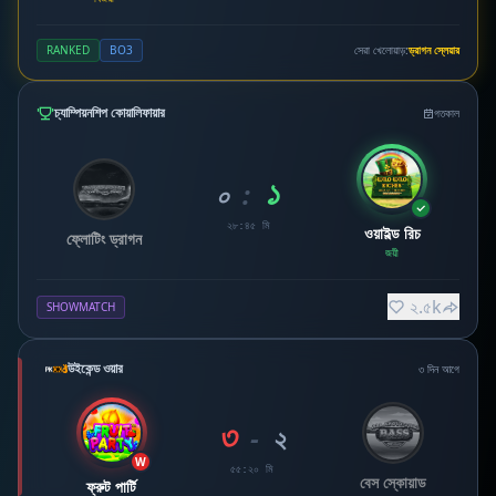
RANKED
BO3
সেরা খেলোয়াড়:
ড্রাগন স্লেয়ার
চ্যাম্পিয়নশিপ কোয়ালিফায়ার
গতকাল
১
০
:
২৮:৪৫ মি
ওয়াইল্ড রিচ
ফ্লোটিং ড্রাগন
জয়ী
২.৫k
SHOWMATCH
উইকেন্ড ওয়ার
৩ দিন আগে
৩
-
২
W
৫৫:২০ মি
বেস স্কোয়াড
ফ্রুট পার্টি