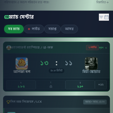
পরিসংখ্যান ও অডস পরিবর্তন হতে পারে।
বিস্তারিত
ম্যাচ সেন্টার
সব ম্যাচ
লাইভ
সমাপ্ত
আসন্ন
ভ্যালোরেন্ট চ্যাম্পিয়ন্স / প্লে-অফ
লাইভ
ম্যাপ ৩
১৩
:
১১
৪১:২০ মিনিট
আলফা দল
বিটা স্কোয়াড
X
১
২
+১২
১.৮৫
২.১০
লিগ অফ লিজেন্ডস / LCK
সমাপ্ত • আজ, ১৪:৩০